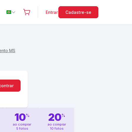
Entrar
Cadastre-se
ento MS
contrar
10
20
%
%
ao comprar
ao comprar
5 fotos
10 fotos