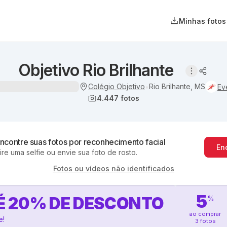
Minhas fotos
Objetivo Rio Brilhante
Colégio Objetivo
Rio Brilhante, MS
•
Ev
4.447
fotos
ncontre suas fotos por reconhecimento facial
En
ire uma selfie ou envie sua foto de rosto.
Fotos ou vídeos não identificados
5
É
20
%
DE DESCONTO
%
ao comprar
e!
3 fotos